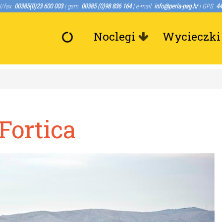
l/fax.
00385(0)23 600 003
| gsm.
00385 (0)98 836 164
| e-mail.
info@perla-pag.hr
| GPS.
44
Noclegi
Wycieczki
Fortica