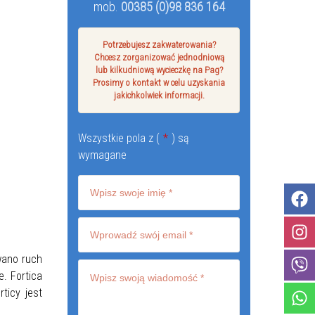
mob.
00385 (0)98 836 164
Potrzebujesz zakwaterowania?
Chcesz zorganizować jednodniową
lub kilkudniową wycieczkę na Pag?
Prosimy o kontakt w celu uzyskania
jakichkolwiek informacji.
Wszystkie pola z (
*
) są
wymagane
wano ruch
e. Fortica
ticy jest