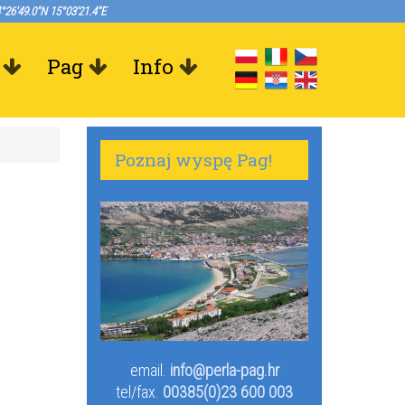
°26'49.0"N 15°03'21.4"E
Pag
Info
Poznaj wyspę Pag!
email.
info@perla-pag.hr
tel/fax.
00385(0)23 600 003