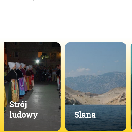
Wielbiciele
świata
podwodnego
–
Slana
nurkowanie