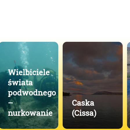
Caska
Rezerwaty
(Cissa)
ornitologiczn