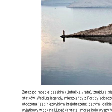
Zaraz po moście paszkim (Ljubačka vrata), znajdują si
statków. Według legendy, mieszkańcy z Forticy zobaczyli
otoczona jest niezwykłym krajobrazem: ostrym, całki
wyjątkowy widok na Ljubačka vrata i morze koło wyspy V