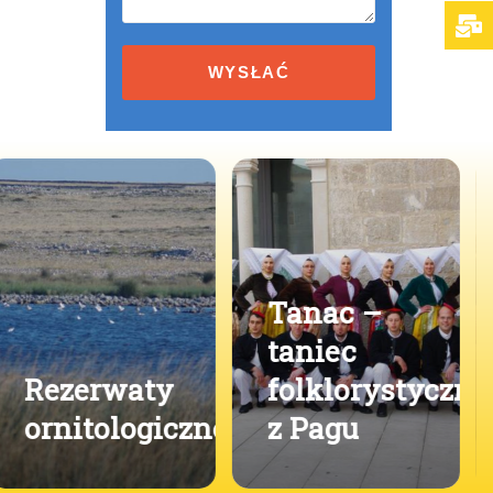
Terms
and
conditions
Baškotin –
tajemnica
Tanac –
sucharka
taniec
strzeżona
folklorystyczny
przez
e
z Pagu
wieki