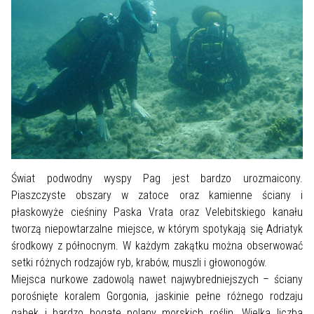
Świat podwodny wyspy Pag jest bardzo urozmaicony.
Piaszczyste obszary w zatoce oraz kamienne ściany i
płaskowyże cieśniny Paska Vrata oraz Velebitskiego kanału
tworzą niepowtarzalne miejsce, w którym spotykają się Adriatyk
środkowy z północnym. W każdym zakątku można obserwować
setki różnych rodzajów ryb, krabów, muszli i głowonogów.
Miejsca nurkowe zadowolą nawet najwybredniejszych – ściany
porośnięte koralem Gorgonia, jaskinie pełne różnego rodzaju
gąbek i bardzo bogate polany morskich roślin. Wielka liczba