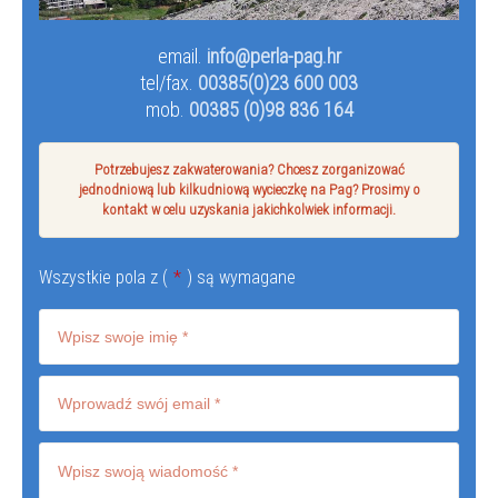
email.
info@perla-pag.hr
tel/fax.
00385(0)23 600 003
mob.
00385 (0)98 836 164
Potrzebujesz zakwaterowania? Chcesz zorganizować
jednodniową lub kilkudniową wycieczkę na Pag? Prosimy o
kontakt w celu uzyskania jakichkolwiek informacji.
Wszystkie pola z (
*
) są wymagane