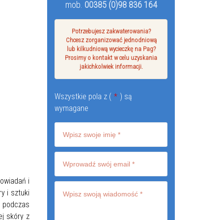
mob.
00385 (0)98 836 164
Potrzebujesz zakwaterowania?
Chcesz zorganizować jednodniową
lub kilkudniową wycieczkę na Pag?
Prosimy o kontakt w celu uzyskania
jakichkolwiek informacji.
Wszystkie pola z (
*
) są
wymagane
powiadań i
 i sztuki
, podczas
ej skóry z