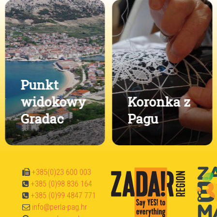
Punkt
widokowy
Koronka z
Gradac
Pagu
+385(0)23 600 003
+385 (0)98 836 164
+385 (0)99 4847 771
info@perla-pag.hr