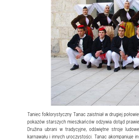
Taniec folklorystyczny Tanac zaistniał w drugiej połow
pokazów starszych mieszkańców odżywia dotąd prawie 
Družina ubrani w tradycyjne, odświętne stroje ludow
karnawału i innych uroczystości. Tanac akompaniuje ins