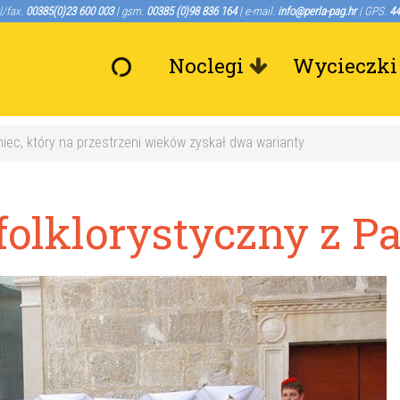
l/fax.
00385(0)23 600 003
| gsm.
00385 (0)98 836 164
| e-mail.
info@perla-pag.hr
| GPS.
44
Noclegi
Wycieczki
niec, który na przestrzeni wieków zyskał dwa warianty
folklorystyczny z P