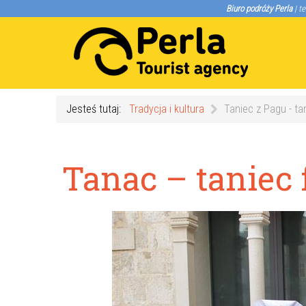
Biuro podróży Perla
| te
Jesteś tutaj:
Tradycja i kultura
Taniec z Pagu - ta
Tanac – taniec 