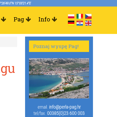
°26'49.0"N 15°03'21.4"E
Pag
Info
Poznaj wyspę Pag!
agu
email.
info@perla-pag.hr
tel/fax.
00385(0)23 600 003