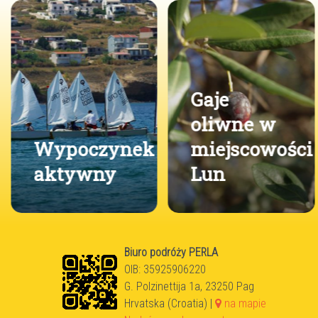
Gaje
oliwne w
Wypoczynek
miejscowości
aktywny
Lun
Biuro podróży PERLA
OIB: 35925906220
G. Polzinettija 1a, 23250 Pag
Hrvatska (Croatia) |
na mapie