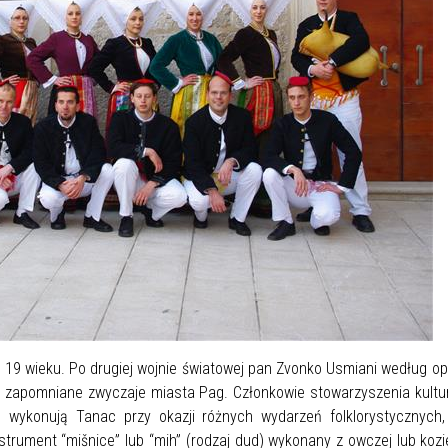
ie 19 wieku. Po drugiej wojnie światowej pan Zvonko Usmiani według o
zapomniane zwyczaje miasta Pag. Członkowie stowarzyszenia kultury
e wykonują Tanac przy okazji różnych wydarzeń folklorystycznych
trument “mišnice” lub “mih” (rodzaj dud) wykonany z owczej lub kozi