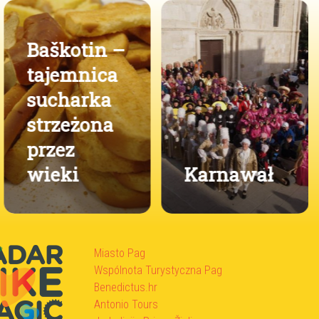
Baškotin –
tajemnica
sucharka
strzeżona
przez
wieki
Karnawał
Miasto Pag
Wspólnota Turystyczna Pag
Benedictus.hr
Antonio Tours