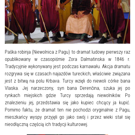
Paška robinja (Niewolnica z Pagu) to dramat ludowy pierwszy raz
opublikowany w czasopiśmie Zora Dalmatinska w 1846 r.
Tradycyjnie wykonywany jest podczas karnawału. Akcja dramatu
rozgrywa się w czasach najazdów tureckich, właściwie związana
jest z bitwą na polu Krbava. Turcy wzięli do niewoli córke bana
Vlaska. Jej narzeczony, syn bana Derenčina, szuka jej po
rynkach miejskich gdzie Turcy sprzedają niewolników. Po
znalezieniu jej, przedstawia się jako kupiec chcący ja kupić.
Pomimo faktu, że dramat ten nie pochodzi oryginalnie z Pagu,
mieszkańcy wyspy przyjęli go jako swój i przez wieki stał się
nieodłączną częścią ich tradycji kulturowej.