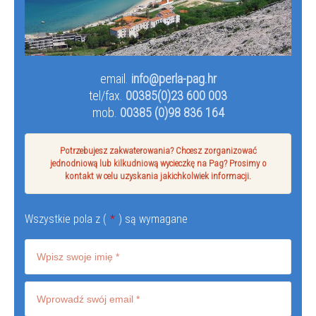
email.
info@perla-pag.hr
tel/fax.
00385(0)23 600 003
mob.
00385 (0)98 836 164
Potrzebujesz zakwaterowania? Chcesz zorganizować
jednodniową lub kilkudniową wycieczkę na Pag? Prosimy o
kontakt w celu uzyskania jakichkolwiek informacji.
Wszystkie pola z (
*
) są wymagane