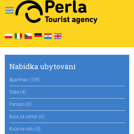
Nabídka ubytování
Apartman (159)
Soba (4)
Pansion (0)
Kuća za odmor (6)
Kuća na selu (0)