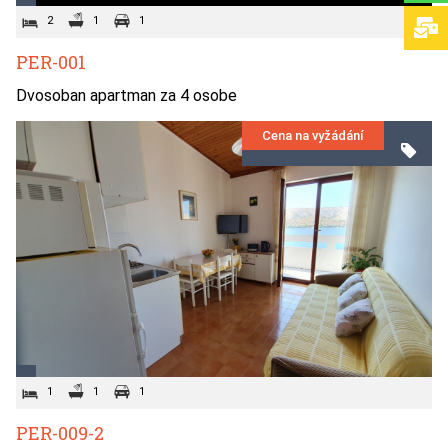
2
1
1
PER-001
Dvosoban apartman za 4 osobe
Cena na vyžádání
1
1
1
PER-009-2