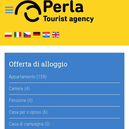
Offerta di alloggio
Appartamento (159)
Camere (4)
Pensione (0)
Casa per il riposo (6)
Casa di campagna (0)