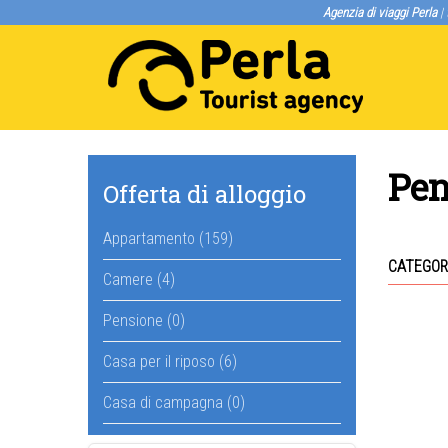
Agenzia di viaggi Perla
| 
Pen
Offerta di alloggio
Appartamento (159)
CATEGOR
Camere (4)
Pensione (0)
Casa per il riposo (6)
Casa di campagna (0)