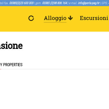
tel/fax.
00385(0)23 600 003
| gsm.
00385 (0)98 836 164
| e-mail.
info@perla-pag.hr
| GPS.
Alloggio
Escursioni
sione
Y PROPERTIES