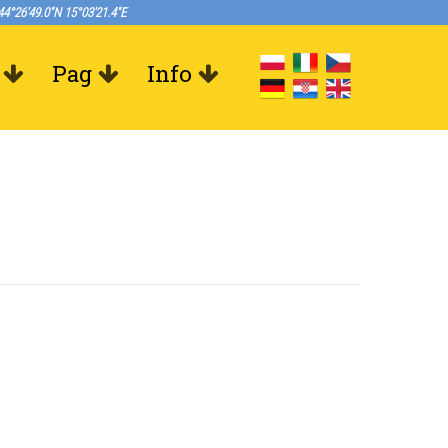
44°26'49.0"N 15°03'21.4"E
Pag
Info