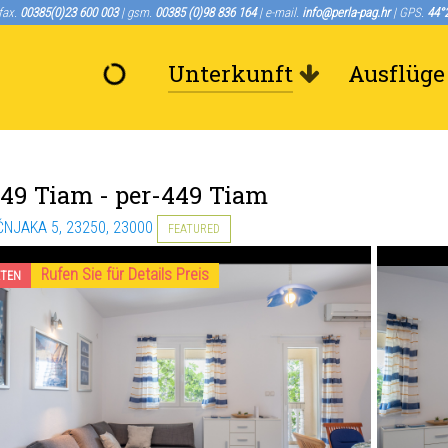
/fax.
00385(0)23 600 003
| gsm.
00385 (0)98 836 164
| e-mail.
info@perla-pag.hr
| GPS.
44°2
Unterkunft
Ausflüge
449 Tiam
- per-449 Tiam
ČNJAKA 5, 23250, 23000
FEATURED
Rufen Sie für Details Preis
ETEN