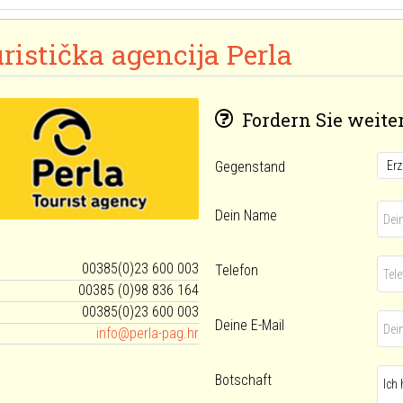
ristička agencija Perla
Fordern Sie weiter
Gegenstand
Dein Name
00385(0)23 600 003
Telefon
00385 (0)98 836 164
00385(0)23 600 003
Deine E-Mail
info@perla-pag.hr
Botschaft