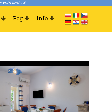
6'49.0"N 15°03'21.4"E
Pag
Info