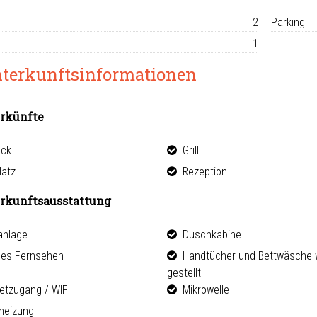
2
Parking
1
terkunftsinformationen
rkünfte
ick
Grill
atz
Rezeption
rkunftsausstattung
anlage
Duschkabine
les Fernsehen
Handtücher und Bettwäsche 
gestellt
etzugang / WIFI
Mikrowelle
eizung