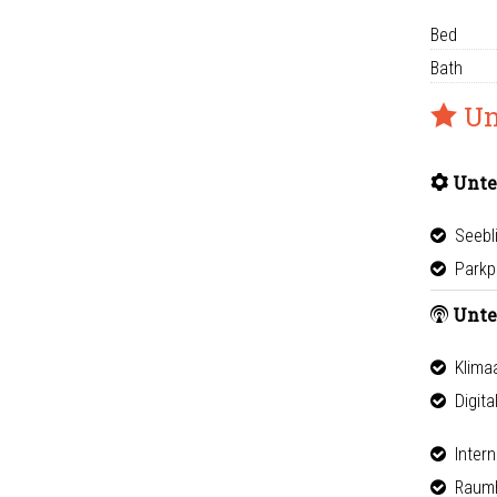
Bed
Bath
Un
Unte
Seebl
Parkpl
Unte
Klima
Digita
Intern
Raumh