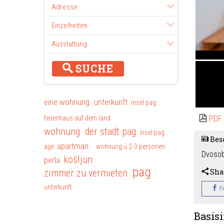
Adresse
Einzelheiten
Ausstattung
SUCHE
eine wohnung
unterkunft
insel pag
PDF
ferienhaus auf dem land
wohnung der stadt pag
insel pag
Bes
apartman
age
wohnung ü 2-3 personen
Dvosob
košljun
perla
pag
zimmer zu vermieten
Sha
unterkunft
F
Basis