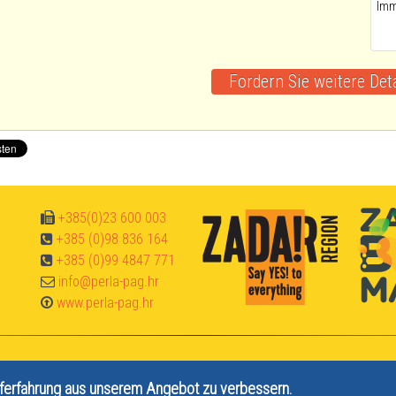
+385(0)23 600 003
+385 (0)98 836 164
+385 (0)99 4847 771
info@perla-pag.hr
www.perla-pag.hr
ferfahrung aus unserem Angebot zu verbessern.
906220 | HR-AB-23-13010400374 2026