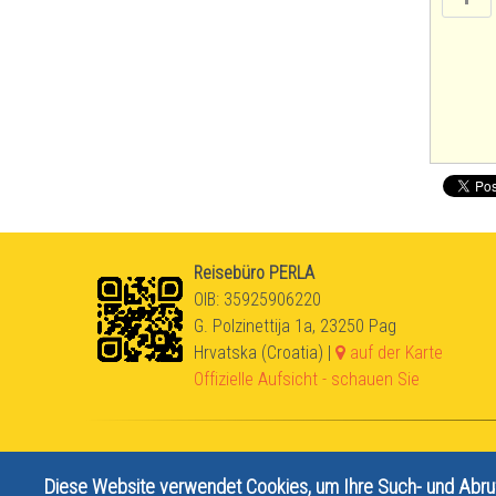
Reisebüro PERLA
OIB: 35925906220
G. Polzinettija 1a, 23250 Pag
Hrvatska (Croatia) |
auf der Karte
Offizielle Aufsicht - schauen Sie
Diese Website verwendet Cookies, um Ihre Such- und Abru
© Turistička agencija Perla Pag, vl. Mirijana Beata Bukša, OIB. 35925