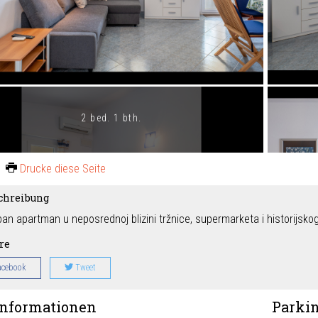
2 bed. 1 bth.
Drucke diese Seite
chreibung
an apartman u neposrednoj blizini tržnice, supermarketa i historijsko
re
acebook
Tweet
informationen
Parki