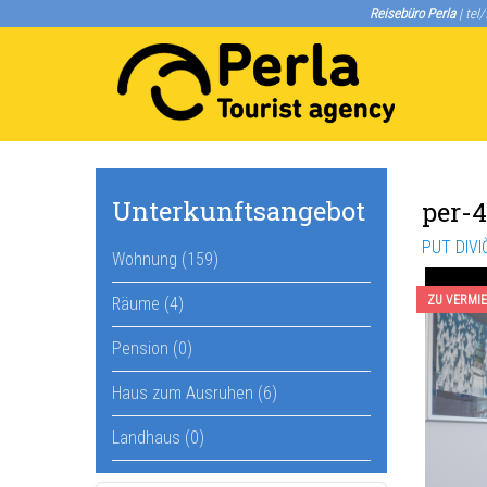
Reisebüro Perla
| tel
Unterkunftsangebot
per-
PUT DIVI
Wohnung (159)
ZU VERMI
Räume (4)
Pension (0)
Haus zum Ausruhen (6)
Landhaus (0)