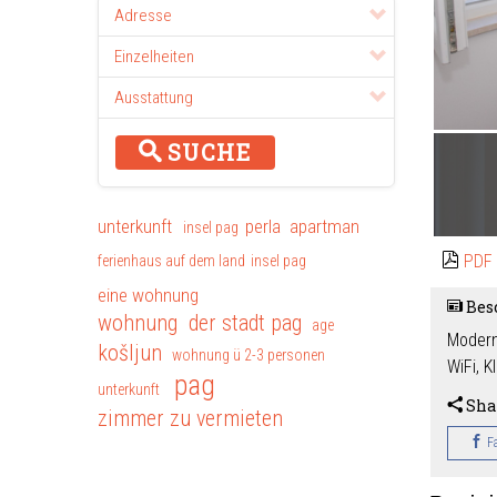
Adresse
Einzelheiten
Ausstattung
SUCHE
unterkunft
perla
apartman
insel pag
PDF
ferienhaus auf dem land
insel pag
eine wohnung
Bes
wohnung der stadt pag
age
Modern
košljun
wohnung ü 2-3 personen
WiFi, 
pag
unterkunft
Sha
zimmer zu vermieten
F