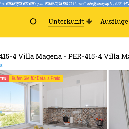
/fax.
00385(0)23 600 003
| gsm.
00385 (0)98 836 164
| e-mail.
info@perla-pag.hr
| GPS.
44°2
Unterkunft
Ausflüge
415-4 Villa Magena
- PER-415-4 Villa 
00
Rufen Sie für Details Preis
ETEN