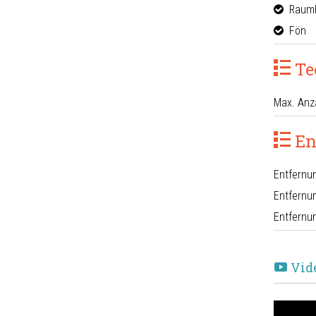
Raumh
Fön
Te
Max. Anz
En
Entfernu
Entfernu
Entfernu
Vid