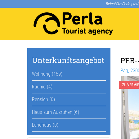
Reisebüro Perla
| tel
Unterkunftsangebot
PER-
Pag, 230
Wohnung (159)
ZU VERMI
Räume (4)
Pension (0)
Haus zum Ausruhen (6)
Landhaus (0)