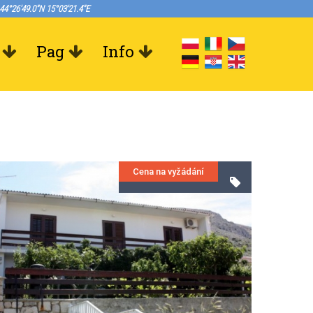
44°26'49.0"N 15°03'21.4"E
Pag
Info
Cena na vyžádání