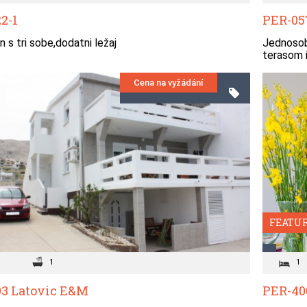
2-1
PER-05
 s tri sobe,dodatni ležaj
Jednosob
terasom i
Cena na vyžádání
FEATU
1
1
3 Latovic E&M
PER-400