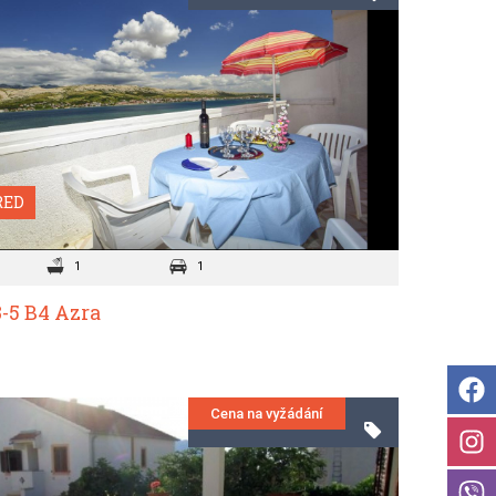
RED
1
1
-5 B4 Azra
Cena na vyžádání