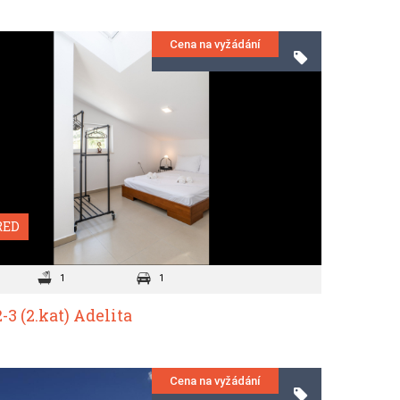
Cena na vyžádání
RED
1
1
-3 (2.kat) Adelita
Cena na vyžádání