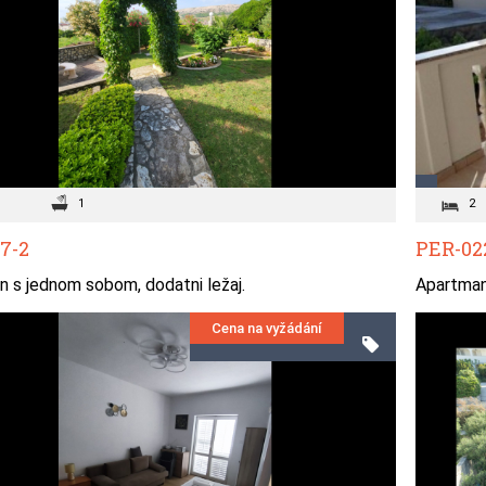
1
2
7-2
PER-02
 s jednom sobom, dodatni ležaj.
Apartman 
Cena na vyžádání