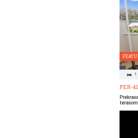
FEATU
1
PER-41
Prekras
terasom