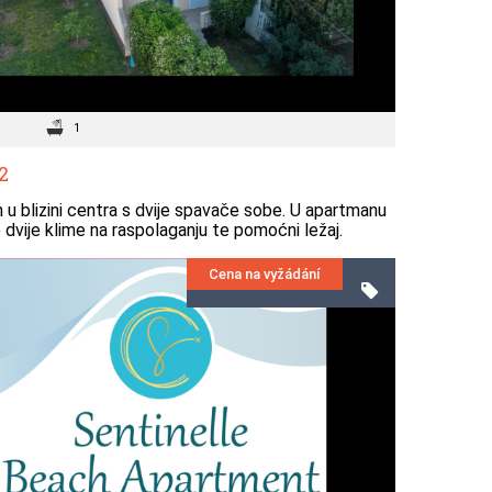
1
2
u blizini centra s dvije spavače sobe. U apartmanu
 dvije klime na raspolaganju te pomoćni ležaj.
Cena na vyžádání