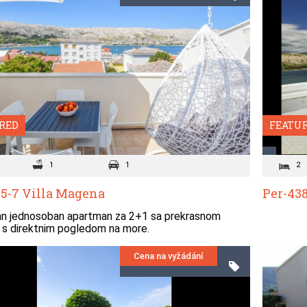
RED
FEATU
1
1
2
5-7 Villa Magena
Per-438
an jednosoban apartman za 2+1 sa prekrasnom
 s direktnim pogledom na more.
Cena na vyžádání