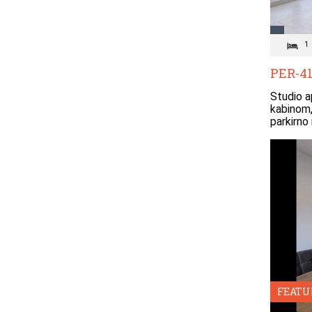
1
PER-41
Studio a
kabinom,
parkirno
FEATU