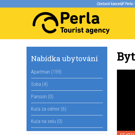
Cestovní kancelář Perla
|
By
Nabídka ubytování
Apartman (159)
Soba (4)
Pansion (0)
Kuća za odmor (6)
Kuća na selu (0)