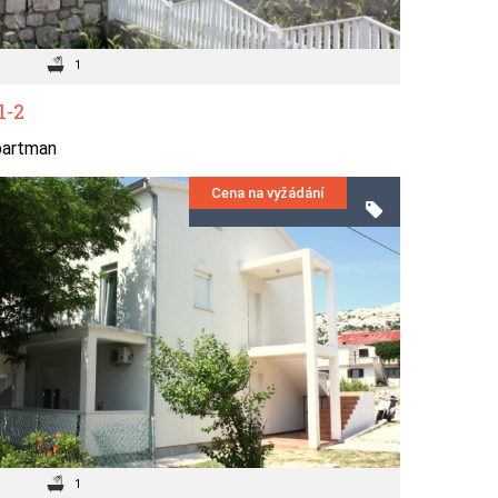
1
1-2
partman
Cena na vyžádání
1