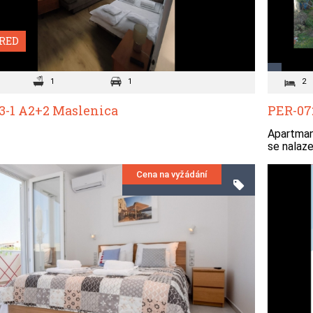
RED
1
1
2
3-1 A2+2 Maslenica
PER-07
Apartman 
se nalaze
Cena na vyžádání