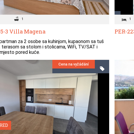
1
1
5-3 Villa Magena
PER-22
partman za 2 osobe sa kuhinjom, kupaonom sa tuš
 terasom sa stolom i stolicama, WiFi, TV/SAT i
 mjesto pored kuće.
Cena na vyžádání
RED