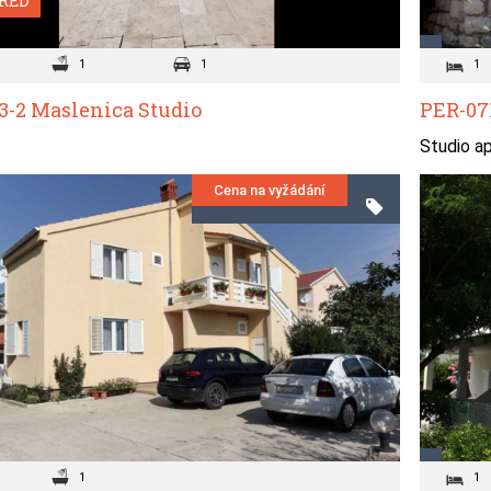
RED
1
1
1
3-2 Maslenica Studio
PER-07
Studio a
Cena na vyžádání
1
1