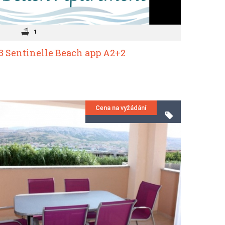
1
3 Sentinelle Beach app A2+2
Cena na vyžádání