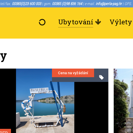
 tel/fax.
00385(0)23 600 003
| gsm.
00385 (0)98 836 164
| e-mail.
info@perla-pag.hr
| GPS.
Ubytování
Výlety
ty
Cena na vyžádání