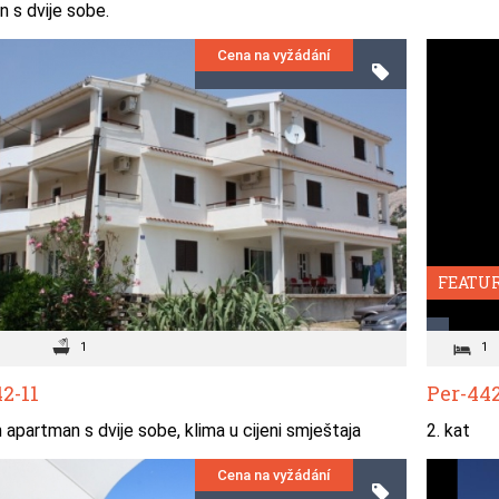
 s dvije sobe.
Cena na vyžádání
FEATU
1
1
2-11
Per-442
apartman s dvije sobe, klima u cijeni smještaja
2. kat
Cena na vyžádání