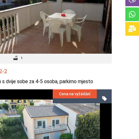
1
2-2
s dvije sobe za 4-5 osoba, parkirno mjesto
Cena na vyžádání