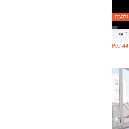
FEATU
1
Per-44